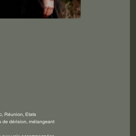
, Réunion, Etats 
es de dérision, mélangeant 