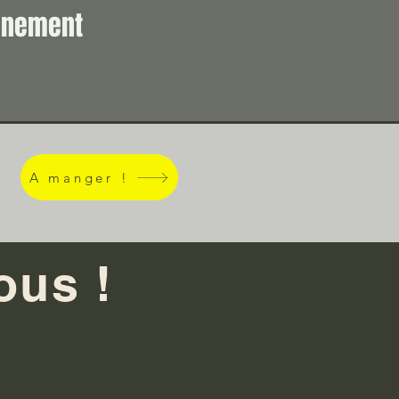
vénement
A manger !
ous !