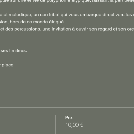
puie sur une envie de polyphonie atypique, laissant la part be
 et mélodique, un son tribal qui vous embarque direct vers les r
ion, hors de ce monde étriqué.

t des percussions, une invitation à ouvrir son regard et son oreil
ses limitées.
r place
Prix
10,00 €