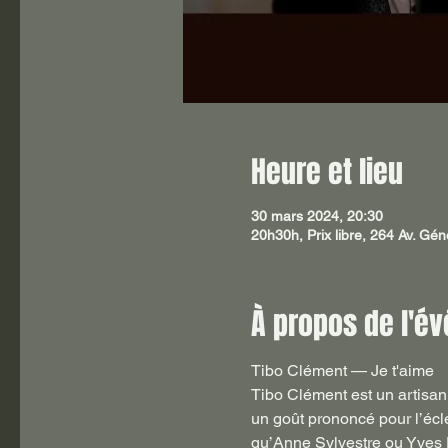
Heure et lieu
30 mars 2024, 20:30
20h30h, Prix libre, 264 Av. Gé
À propos de l'é
Tibo Clément — Je t'aime
Tibo Clément est un artisan 
un goût prononcé pour l’écl
qu’Anne Sylvestre ou Yves D