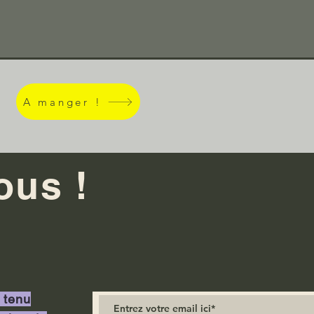
A manger !
ous !
 tenu