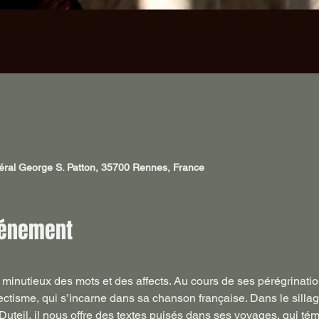
néral George S. Patton, 35700 Rennes, France
vénement
minutieux des mots et des affects. Au cours de ses pérégrination
ectisme, qui s’incarne dans sa chanson française. Dans le silla
uteil, il nous offre des textes puisés dans ses voyages, qui tém