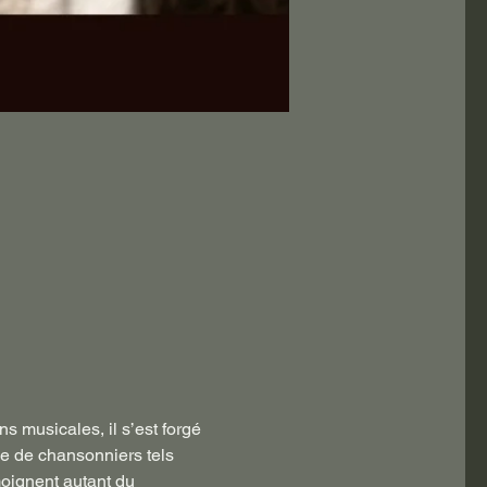
s musicales, il s’est forgé 
ge de chansonniers tels 
oignent autant du 