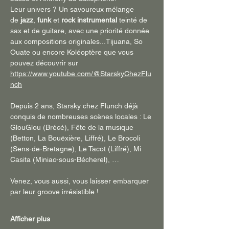
Leur univers ? Un savoureux mélange 
de 
jazz
, 
funk 
et 
rock instrumental
 teinté de 
sax et de guitare, avec une priorité donnée 
aux compositions originales...Tijuana, So 
Ouate ou encore Koléoptère que vous 
pouvez découvrir sur 
https://www.youtube.com/@StarskyChezFlu
nch
Depuis 2 ans, Starsky chez Flunch déjà 
conquis de nombreuses scènes locales : Le 
GlouGlou (Brécé), Fête de la musique 
(Betton, La Bouëxière, Liffré), Le Brocoli 
(Sens-de-Bretagne), Le Tacot (Liffré), Mi 
Casita (Miniac-sous-Bécherel), … 
Venez, vous aussi, vous laisser embarquer 
par leur groove irrésistible !
Afficher plus