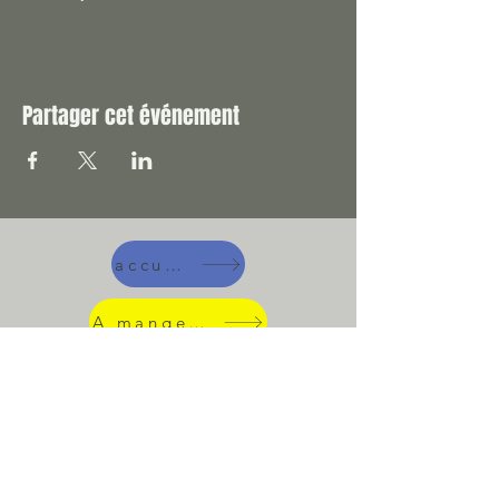
Partager cet événement
accueil
A manger !
Suivez-nous !