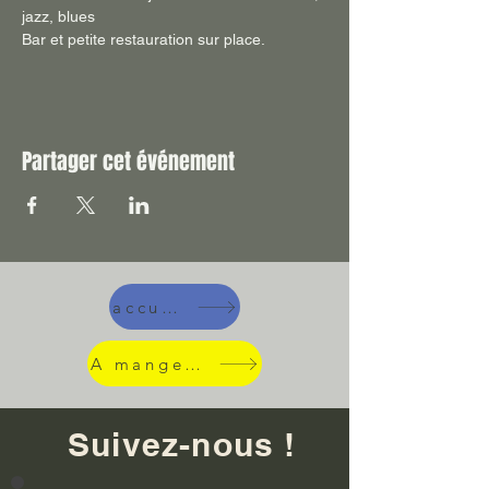
jazz, blues
Bar et petite restauration sur place.
Partager cet événement
accueil
A manger !
Suivez-nous !