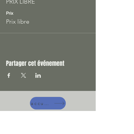
PRIX LIBRE
Prix
Prix libre
Partager cet événement
accueil
A manger !