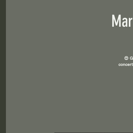
Mar
😍 G
concert