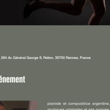
264 Av. Général George S. Patton, 35700 Rennes, France
vénement
pianiste et compositrice argentine
musiques originales et ses propres 