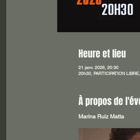
Heure et lieu
21 janv. 2026, 20:30
20h30, PARTICIPATION LIBRE, 
À propos de l'é
Marina Ruiz Matta