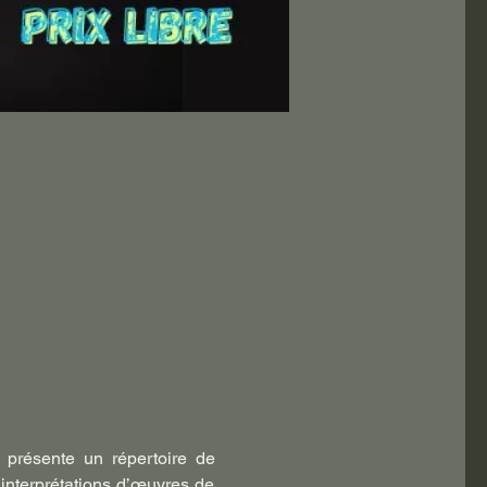
, présente un répertoire de 
interprétations d’œuvres de 