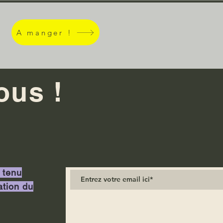
A manger !
ous !
 tenu
ation du