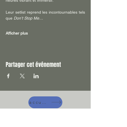
heures vibrant et immersif.
Leur setlist reprend les incontournables tels 
que 
Don’t Stop Me…
Afficher plus
Partager cet événement
accueil
A manger !