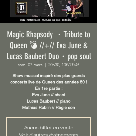
Magic Rhapsody ・Tribute to
Queen 💣 //+// Eva June &
Lucas Baubert Duo・pop soul
sam. 07 mars
  |  
20h30, 10€/7€/4€
Show musical inspiré des plus grands
concerts live de Queen des années 80 !
En 1re partie :
Eva June // chant
Lucas Baubert // piano
Mathias Roblin // Régie son
Aucun billet en vente
Voir d'autres événements