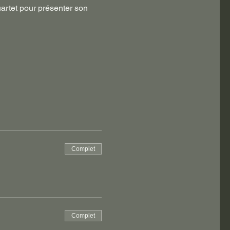
uartet pour présenter son 
Complet
Complet