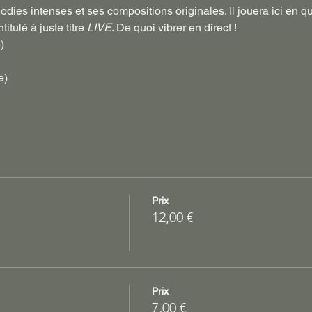
lodies intenses et ses compositions originales. Il jouera ici en q
itulé à juste titre 
LIVE
. De quoi vibrer en direct !
)
e)
Prix
12,00 €
Prix
7,00 €