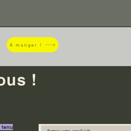
A manger !
ous !
 tenu