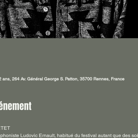
12 ans, 264 Av. Général George S. Patton, 35700 Rennes, France
vénement
RTET
phoniste Ludovic Ernault, habitué du festival autant que des sc