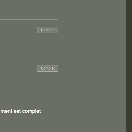
Complet
Complet
ment est complet