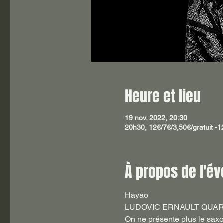
Heure et lieu
19 nov. 2022, 20:30
20h30, 12€/7€/3,50€/gratuit -
À propos de l'é
Hayao
LUDOVIC ERNAULT QUA
On ne présente plus le saxo