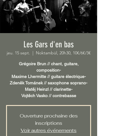
Les Gars d'en bas
jeu. 15 sept.
  |  
Noktambül, 20h30, 10€/6€/3€
Grégoire Brun // chant, guitare,
composition-
Maxime Lhermitte // guitare électrique-
Zdeněk Tománek // saxophone soprano-
Matěj Heinzl // clarinette-
Vojtěch Vasko // contrebasse
Ouverture prochaine des
inscriptions
Voir autres événements