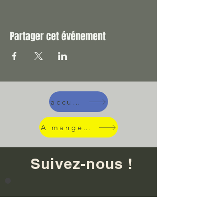
Partager cet événement
accueil
A manger !
Suivez-nous !
Inscrivez-vous pour être tenu