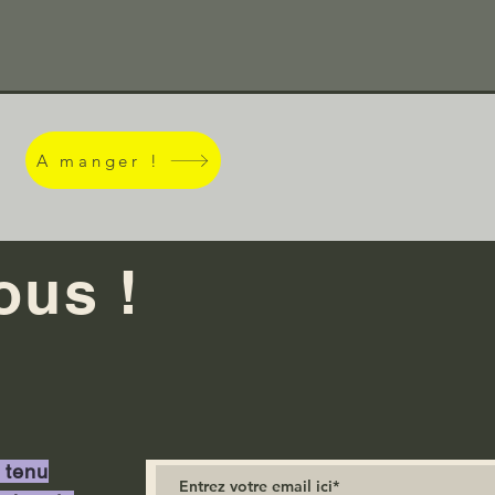
A manger !
ous !
 tenu