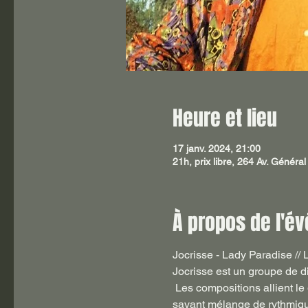
Heure et lieu
17 janv. 2024, 21:00
21h, prix libre, 264 Av. Génér
À propos de l'é
Jocrisse - Lady Paradise //
Jocrisse est un groupe de d
 Les compositions allient le groove de la pop 80's à l'énergie de la funk, en saupoudrant le tout de paillettes disco. Un 
savant mélange de rythmiqu