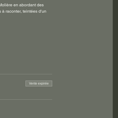
Molière en abordant des 
 à raconter, teintées d'un 
Vente expirée