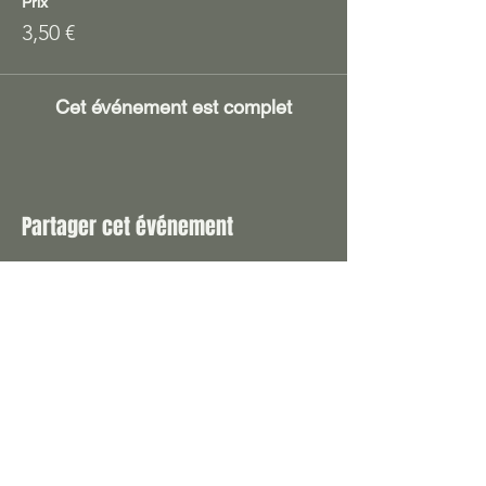
Prix
3,50 €
Cet événement est complet
Partager cet événement
accueil
A manger !