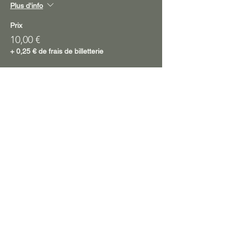
Plus d'info
Prix
10,00 €
+ 0,25 € de frais de billetterie
Partager cet événement
accueil
A manger !