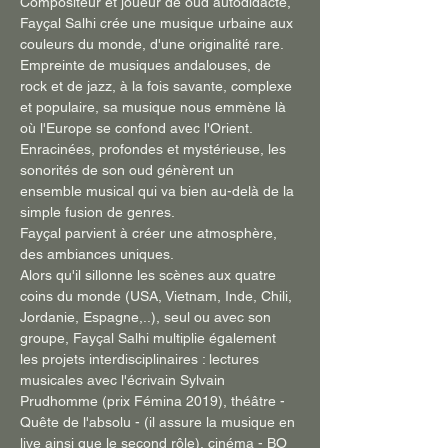
Compositeur et joueur de oud autodidacte, 
Fayçal Salhi crée une musique urbaine aux 
couleurs du monde, d'une originalité rare. 
Empreinte de musiques andalouses, de 
rock et de jazz, à la fois savante, complexe 
et populaire, sa musique nous emmène là 
où l'Europe se confond avec l'Orient. 
Enracinées, profondes et mystérieuse, les 
sonorités de son oud génèrent un 
ensemble musical qui va bien au-delà de la 
simple fusion de genres. 
Fayçal parvient à créer une atmosphère, 
des ambiances uniques.
Alors qu'il sillonne les scènes aux quatre 
coins du monde (USA, Vietnam, Inde, Chili, 
Jordanie, Espagne,..), seul ou avec son 
groupe, Fayçal Salhi multiplie également 
les projets interdisciplinaires : lectures 
musicales avec l'écrivain Sylvain 
Prudhomme (prix Fémina 2019), théâtre - 
Quête de l'absolu - (il assure la musique en 
live ainsi que le second rôle), cinéma - BO 