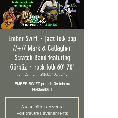
Ember Swift・jazz folk pop
//+// Mark & Callaghan
Scratch Band featuring
Gürbüz・rock folk 60' 70'
ven. 22 mai
  |  
20h30, 10€/7€/4€
EMBER SWIFT pour la 3e fois au
Noktambül !
Aucun billet en vente
Voir d'autres événements