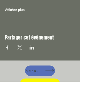
Afficher plus
Partager cet événement
accueil
A manger !
Suivez-nous !