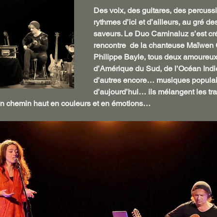
Des voix, des guitares, des percussi
rythmes d’ici et d’ailleurs, au gré de
saveurs. Le Duo Caminaluz s’est cré
rencontre  de la chanteuse Maïwen Ou
Philippe Bayle, tous deux amoureux
d’Amérique du Sud, de l’Océan Indien
d’autres encore… musiques populaire
d’aujourd’hui… ils mélangent les trad
n chemin haut en couleurs et en émotions… 