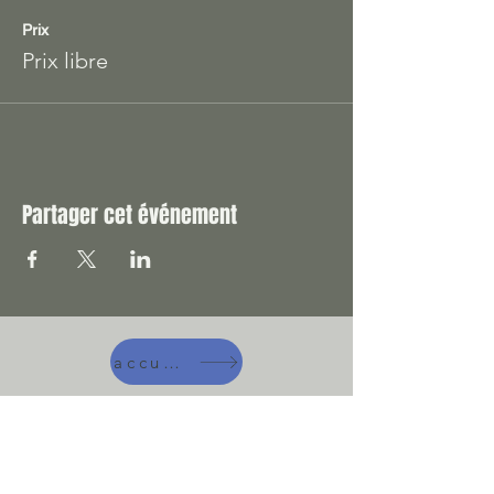
Prix
Prix libre
Partager cet événement
accueil
A manger !