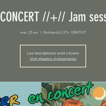
CONCERT //+// Jam sess
mer. 23 avr.
  |  
Noktambül 21h, GRATUIT
Les inscriptions sont closes
Voir d'autres événements