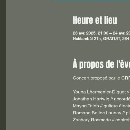
Heure et lieu
23 avr. 2025, 21:00 – 24 avr. 2
Noktambül 21h, GRATUIT, 264 
À propos de l'é
Concert proposé par le CRR
Youna Lhermenier-Diguet // 
Jonathan Hartwig // accord
Mayan Taleb // guitare élect
Romane Bellec Launay // p
Zachary Rosmade // contre