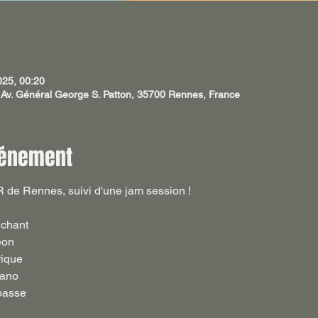
025, 00:20
Av. Général George S. Patton, 35700 Rennes, France
vénement
 de Rennes, suivi d'une jam session !
chant 
éon
rique
iano
basse