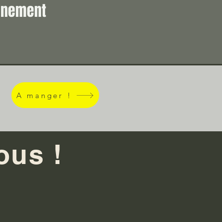
vénement
A manger !
ous !