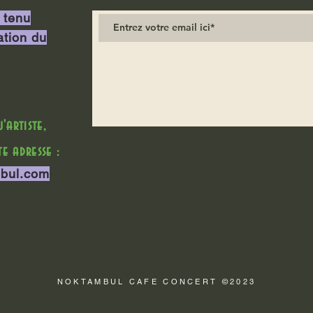
 tenu
ation du
artiste,
e adresse :
bul.com
NOKTAMBUL CAFE CONCERT ©2023