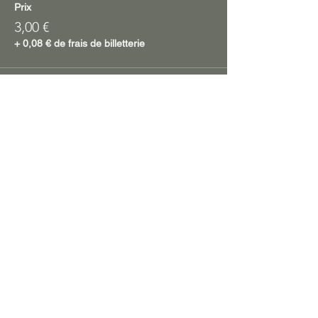
Prix
3,00 €
+ 0,08 € de frais de billetterie
Partager cet événement
accueil
A manger !