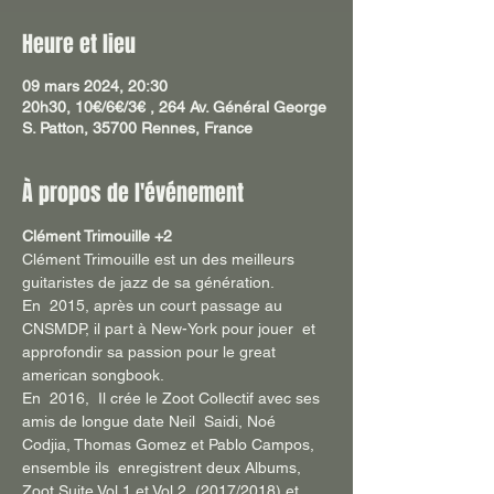
Heure et lieu
09 mars 2024, 20:30
20h30, 10€/6€/3€ , 264 Av. Général George
S. Patton, 35700 Rennes, France
À propos de l'événement
Clément Trimouille +2
Clément Trimouille est un des meilleurs 
guitaristes de jazz de sa génération.
En  2015, après un court passage au 
CNSMDP, il part à New-York pour jouer  et 
approfondir sa passion pour le great 
american songbook.
En  2016,  Il crée le Zoot Collectif avec ses 
amis de longue date Neil  Saidi, Noé 
Codjia, Thomas Gomez et Pablo Campos, 
ensemble ils  enregistrent deux Albums, 
Zoot Suite Vol.1 et Vol.2, (2017/2018) et 