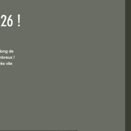
26 !
 long de
mbreux !
ès vite