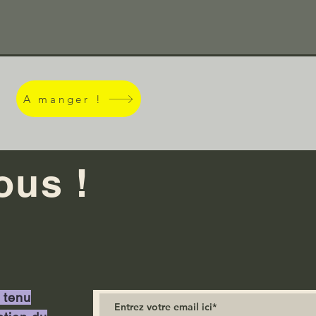
A manger !
ous !
 tenu