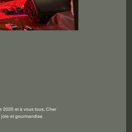
ée 2025 et à vous tous, Cher 
 joie et gourmandise 