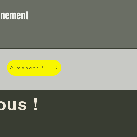
vénement
A manger !
ous !