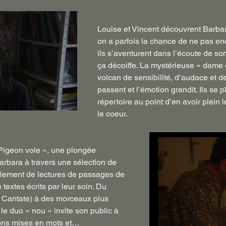
Louise et Vincent découvrent Barbar
on a parfois la chance de ne pas enco
ils s’aventurent dans l’écoute de son 
ça décoiffe. La mystérieuse « dame e
volcan de sensibilité, d’audace et 
passent et l’émotion grandit. Ils se 
répertoire au point d’en avoir plein le
le coeur.
 Pigeon vole », une plongée 
arbara à travers une sélection de 
lement de lectures de passages de 
extes écrits par leur soin. Du 
 Cantate) à des morceaux plus 
 le duo « nou » invite son public à 
ons mises en mots et…