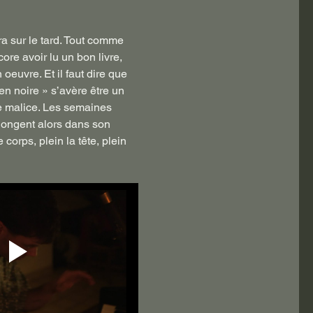
a sur le tard. Tout comme 
re avoir lu un bon livre, 
oeuvre. Et il faut dire que 
n noire » s’avère être un 
de malice. Les semaines 
plongent alors dans son 
 corps, plein la tête, plein 