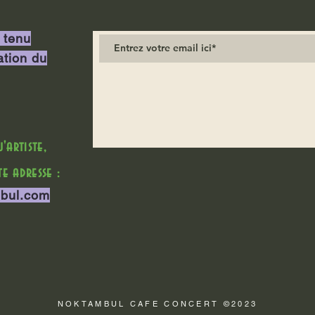
 tenu
ation du
artiste,
e adresse :
bul.com
NOKTAMBUL CAFE CONCERT ©2023