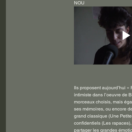
NOU
Ils proposent aujourd’hui «
intimiste dans l’oeuvre de B
morceaux choisis, mais éga
ses mémoires, ou encore de t
grand classique (Une Petite
confidentiels (Les rapaces),
partager les grandes émoti