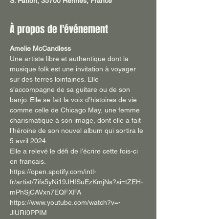
S. Patton, 35700 Rennes, France
À propos de l'événement
Amelie McCandless
Une artiste libre et authentique dont la 
musique folk est une invitation à voyager 
sur des terres lointaines. Elle 
s’accompagne de sa guitare ou de son 
banjo. Elle se fait la voix d’histoires de vie 
comme celle de Chicago May, une femme 
charismatique à son image, dont elle a fait 
l’héroïne de son nouvel album qui sortira le 
5 avril 2024. 
Elle a relevé le défi de l’écrire cette fois-ci 
en français.
https://open.spotify.com/intl-
fr/artist/7ifs5yNi19JHfSuEzKmjNs?si=tZEH-
mPhSjCAVxn7EQFXFA
https://www.youtube.com/watch?v=-
JlURI0PPIM