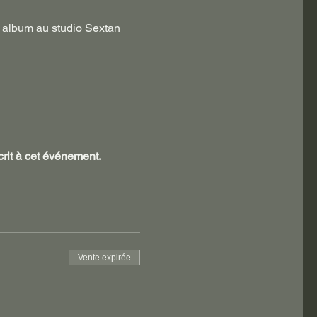
r album au studio Sextan 
crit à cet événement.
Vente expirée