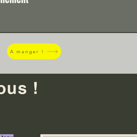
A manger !
ous !