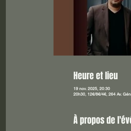
Heure et lieu
19 nov. 2025, 20:30
20h30, 12€/8€/4€, 264 Av. Gén
À propos de l'é