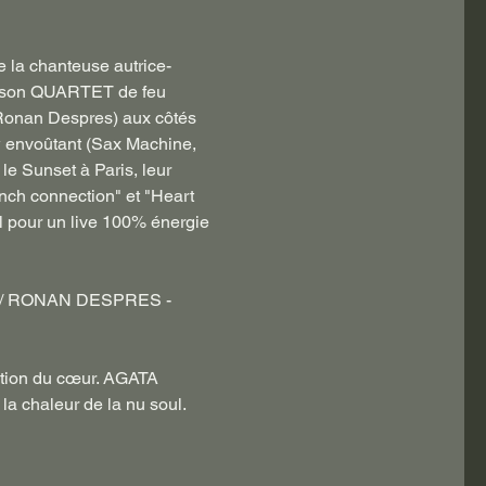
e la chanteuse autrice-
e son QUARTET de feu 
Ronan Despres) aux côtés 
 envoûtant (Sax Machine, 
e Sunset à Paris, leur 
nch connection" et "Heart 
 pour un live 100% énergie 
 / RONAN DESPRES - 
ution du cœur. AGATA 
a chaleur de la nu soul. 