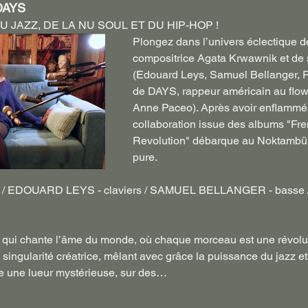
DAYS
U JAZZ, DE LA NU SOUL ET DU HIP-HOP !
Plongez dans l’univers éclectique d
compositrice Agata Krwawnik et d
(Edouard Leys, Samuel Bellanger, 
de DAYS, rappeur américain au flow
Anne Paceo). Après avoir enflammé l
collaboration issue des albums "Fre
Revolution" débarque au Noktambül
pure.
/ EDOUARD LEYS - claviers / SAMUEL BELLANGER - basse
um qui chante l’âme du monde, où chaque morceau est une révol
ngularité créatrice, mêlant avec grâce la puissance du jazz et l
 une lueur mystérieuse, sur des…