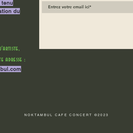
 tenu
ation du
artiste,
e adresse :
bul.com
NOKTAMBUL CAFE CONCERT ©2023