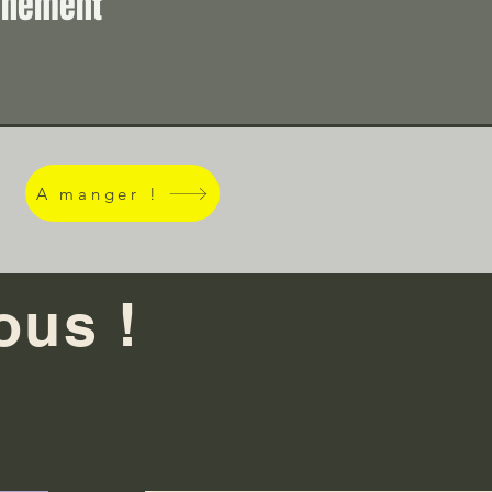
vénement
A manger !
ous !